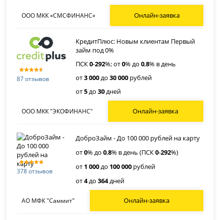
Онлайн-заявка
ООО МКК «СМСФИНАНС»
КредитПлюс: Новым клиентам Первый
займ под 0%
ПСК
0
-
292
%; от
0
% до
0
,
8
% в день
от
3 000
до
30 000
рублей
87 отзывов
от
5
до
30
дней
Онлайн-заявка
ООО МКК "ЭКОФИНАНС"
ДоброЗайм - До 100 000 рублей на карту
от
0
% до
0
,
8
% в день (ПСК
0
-
292
%)
от
1 000
до
100 000
рублей
378 отзывов
от
4
до
364
дней
Онлайн-заявка
АО МФК "Саммит"