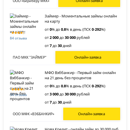
Онлайн-заявка
ООО «Бериберу МКК»
Займер - Моментальные займы онлайн
на карту
от
0
% до
0
,
8
% в день (ПСК
0
-
292
%)
от
2 000
до
30 000
рублей
84 отзыва
от
7
до
30
дней
Онлайн-заявка
ПАО МКК "ЗАЙМЕР"
МФО Вэббанкир - Первый займ онлайн
на 21 день без процентов
от
0
% до
0
,
8
% в день (ПСК
0
-
292
%)
от
3 000
до
30 000
рублей
34 отзыва
от
7
до
30
дней
Онлайн-заявка
ООО МФК «ВЭББАНКИР»
Нова Кредит - онлайн займ до 30 000 руб.