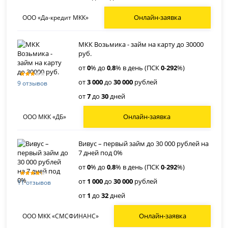
Онлайн-заявка
ООО «Да-кредит МКК»
МКК Возьмика - займ на карту до 30000
руб.
от
0
% до
0
,
8
% в день (ПСК
0
-
292
%)
от
3 000
до
30 000
рублей
9 отзывов
от
7
до
30
дней
Онлайн-заявка
ООО МКК «ДБ»
Вивус – первый займ до 30 000 рублей на
7 дней под 0%
от
0
% до
0
,
8
% в день (ПСК
0
-
292
%)
от
1 000
до
30 000
рублей
11 отзывов
от
1
до
32
дней
Онлайн-заявка
ООО МКК «СМСФИНАНС»