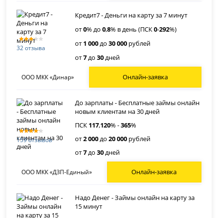
Кредит7 - Деньги на карту за 7 минут
от
0
% до
0
,
8
% в день (ПСК
0
-
292
%)
от
1 000
до
30 000
рублей
32 отзыва
от
7
до
30
дней
Онлайн-заявка
ООО МКК «Динар»
До зарплаты - Бесплатные займы онлайн
новым клиентам на 30 дней
ПСК
117
,
120
% -
365
%
от
2 000
до
20 000
рублей
159 отзывов
от
7
до
30
дней
Онлайн-заявка
ООО МКК «ДЗП-Единый»
Надо Денег - Займы онлайн на карту за
15 минут