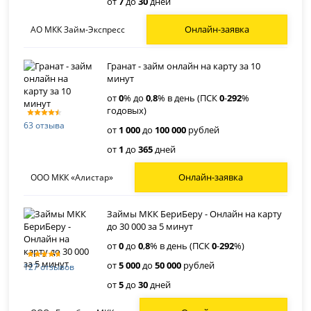
от
7
до
30
дней
Онлайн-заявка
АО МКК Займ-Экспресс
Гранат - займ онлайн на карту за 10
минут
от
0
% до
0
,
8
% в день (ПСК
0
-
292
%
годовых)
63 отзыва
от
1 000
до
100 000
рублей
от
1
до
365
дней
Онлайн-заявка
ООО МКК «Алистар»
Займы МКК БериБеру - Онлайн на карту
до 30 000 за 5 минут
от
0
до
0
,
8
% в день (ПСК
0
-
292
%)
от
5 000
до
50 000
рублей
127 отзывов
от
5
до
30
дней