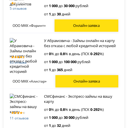
от
1 000
до
30 000
рублей
5 отзывов
от
1
до
30
дней
Онлайн-заявка
ООО МКК «Форинт»
У Абрамовича - Займы онлайн на карту
без отказа с любой кредитной историей
от
0
% до
0
,
8
% в день (ПСК
0
-
292
%)
от
1 000
до
100 000
рублей
63 отзыва
от
1
до
365
дней
Онлайн-заявка
ООО МКК «Алистар»
СМСфинанс - Экспресс-займы на вашу
карту
от
0
% до
0
,
8
% в день (ПСК
0
-
292
%)
от
1 000
до
30 000
рублей
11 отзывов
от
1
до
32
дней