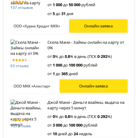
от
1 000
до
50 000
рублей
107 отзывов
от
5
до
31
дня
Онлайн-заявка
ООО «Хурма Кредит МКК»
Скела Мани - Займы онлайн на карту от
0%
от
0
% до
0
,
8
% в день (ПСК
0
-
292
%)
от
1 000
до
100 000
рублей
63 отзыва
от
1
до
365
дней
Онлайн-заявка
ООО МКК «Алистар»
Джой Мани - Деньги взаймы, выдача на
карту через 5 минут
от
0
% до
0
,
8
% в день (ПСК
0
-
292
%)
от
3 000
до
100 000
рублей
103 отзыва
от
10
дней до
24
недель