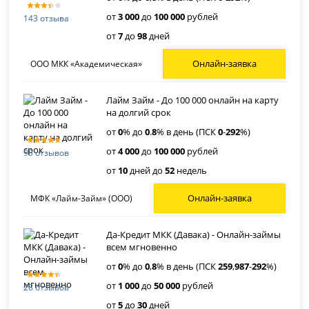
от
3 000
до
100 000
рублей
143 отзыва
от
7
до
98
дней
Онлайн-заявка
ООО МКК «Академическая»
Лайм Займ - До 100 000 онлайн на карту
на долгий срок
от
0
% до
0
.
8
% в день (ПСК
0
-
292
%)
от
4 000
до
100 000
рублей
98 отзывов
от
10
дней до
52
недель
Онлайн-заявка
МФК «Лайм-Займ» (ООО)
Да-Кредит МКК (Давака) - Онлайн-займы
всем мгновенно
от
0
% до
0
,
8
% в день (ПСК
259
,
987
-
292
%)
от
1 000
до
50 000
рублей
28 отзывов
от
5
до
30
дней