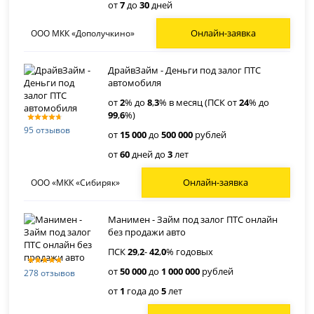
от
7
до
30
дней
Онлайн-заявка
ООО МКК «Дополучкино»
ДрайвЗайм - Деньги под залог ПТС
автомобиля
от
2
% до
8
,
3
% в месяц (ПСК от
24
% до
99
,
6
%)
95 отзывов
от
15 000
до
500 000
рублей
от
60
дней до
3
лет
Онлайн-заявка
ООО «МКК «Сибиряк»
Манимен - Займ под залог ПТС онлайн
без продажи авто
ПСК
29
,
2
-
42
,
0
% годовых
от
50 000
до
1 000 000
рублей
278 отзывов
от
1
года до
5
лет