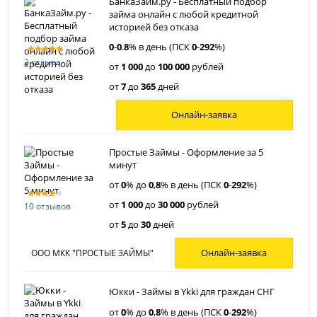
БанкаЗайм.ру - Бесплатный подбор
займа онлайн с любой кредитной
историей без отказа
0
-
0
.
8
% в день (ПСК
0
-
292
%)
2 отзыва
от
1 000
до
100 000
рублей
от
7
до
365
дней
Онлайн-заявка
Простые Займы - Оформление за 5
минут
от
0
% до
0
,
8
% в день (ПСК
0
-
292
%)
от
1 000
до
30 000
рублей
10 отзывов
от
5
до
30
дней
Онлайн-заявка
ООО МКК "ПРОСТЫЕ ЗАЙМЫ"
Юкки - Займы в Ykki для граждан СНГ
от
0
% до
0
,
8
% в день (ПСК
0
-
292
%)