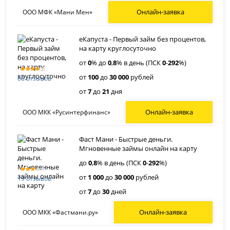
Онлайн-заявка
ООО МФК «Мани Мен»
еКапуста - Первый займ без процентов,
на карту круглосуточно
от
0
% до
0
,
8
% в день (ПСК
0
-
292
%)
от
100
до
30 000
рублей
80 отзывов
от
7
до
21
дня
Онлайн-заявка
ООО МКК «Русинтерфинанс»
Фаст Мани - Быстрые деньги.
Мгновенные займы онлайн на карту
до
0
,
8
% в день (ПСК
0
-
292
%)
от
1 000
до
30 000
рублей
19 отзывов
от
7
до
30
дней
Онлайн-заявка
ООО МКК «Фастмани.ру»