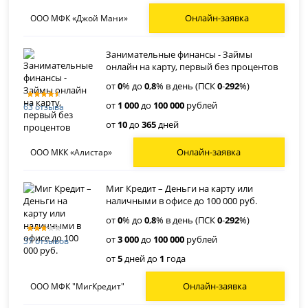
Онлайн-заявка
ООО МФК «Джой Мани»
Занимательные финансы - Займы
онлайн на карту, первый без процентов
от
0
% до
0
,
8
% в день (ПСК
0
-
292
%)
от
1 000
до
100 000
рублей
63 отзыва
от
10
до
365
дней
Онлайн-заявка
ООО МКК «Алистар»
Миг Кредит – Деньги на карту или
наличными в офисе до 100 000 руб.
от
0
% до
0
,
8
% в день (ПСК
0
-
292
%)
от
3 000
до
100 000
рублей
37 отзывов
от
5
дней до
1
года
Онлайн-заявка
ООО МФК "МигКредит"