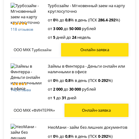
Турбозайм - Мгновенный заем на карту
круглосуточно
от
0
% до
0
,
8
% в день (ПСК
286
,
4
-
292
%)
от
3 000
до
50 000
рублей
118 отзывов
от
5
дней до
24
недель
Онлайн-заявка
ООО МКК Турбозайм
Займы в Финтерра - Деньги онлайн или
наличными в офисе
от
0
% до
0
,
8
% в день (ПСК
0
-
292
%)
от
2 000
до
30 000
рублей
142 отзыва
от
1
до
31
дней
Онлайн-заявка
ООО МКК «ФИНТЕРРА»
НеоМани - займ без лишних документов
от
0
% до
0
,
8
% в день (ПСК
0
-
292
%)