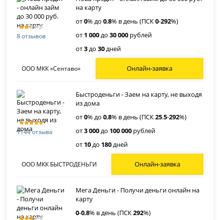
на карту
от
0
% до
0
,
8
% в день (ПСК
0
-
292
%)
от
1 000
до
30 000
рублей
8 отзывов
от
3
до
30
дней
Онлайн-заявка
ООО МКК «Сентаво»
Быстроденьги - Заем на карту, не выходя
из дома
от
0
% до
0
,
8
% в день (ПСК
25
.
5
-
292
%)
от
3 000
до
100 000
рублей
1144 отзыва
от
10
до
180
дней
Онлайн-заявка
ООО МКК БЫСТРОДЕНЬГИ
Мега Деньги - Получи деньги онлайн на
карту
0
-
0
,
8
% в день (ПСК
292
%)