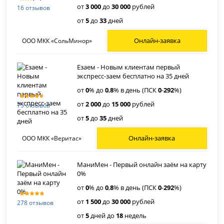
от
3 000
до
30 000
рублей
16 отзывов
от
5
до
33
дней
Онлайн-заявка
ООО МКК «СольМинор»
Езаем - Новым клиентам первый
экспресс-заем бесплатно на 35 дней
от
0
% до
0
,
8
% в день (ПСК
0
-
292
%)
от
2 000
до
15 000
рублей
75 отзывов
от
5
до
35
дней
Онлайн-заявка
ООО МКК «Веритас»
МаниМен - Первый онлайн заём на карту
0%
от
0
% до
0
,
8
% в день (ПСК
0
-
292
%)
от
1 500
до
30 000
рублей
278 отзывов
от
5
дней до
18
недель