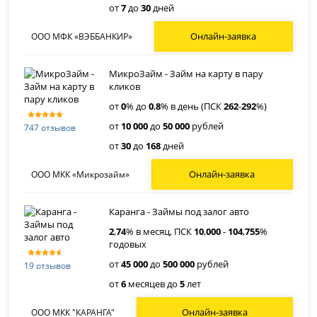
от
7
до
30
дней
Онлайн-заявка
ООО МФК «ВЭББАНКИР»
МикроЗайм - Займ на карту в пару
кликов
от
0
% до
0
,
8
% в день (ПСК
262
-
292
%)
от
10 000
до
50 000
рублей
747 отзывов
от
30
до
168
дней
Онлайн-заявка
ООО МКК «Микрозайм»
Каранга - Займы под залог авто
2
,
74
% в месяц, ПСК
10
,
000
-
104
,
755
%
годовых
от
45 000
до
500 000
рублей
19 отзывов
от
6
месяцев до
5
лет
Онлайн-заявка
ООО МКК "КАРАНГА"