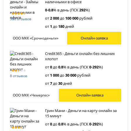
наличными в офисе
0
-
0
,
8
% в день (ПСК
292
%)
от
2 000
до
100 000
рублей
360 отзывов
от
1
до
180
дней
Онлайн-заявка
ООО МКК «Срочноденьги»
Credit365 - Деньги онлайн без лишних
хлопот
от
0
до
0
,
8
% в день (ПСК
0
-
292
%)
от
1 000
до
30 000
рублей
8 отзывов
от
7
до
30
дней
Онлайн-заявка
ООО МКК «Чемергес»
Грин Мани - Деньги на карту онлайн за
15 минут
от
0
до
0
,
8
% в день (ПСК
0
-
292
%)