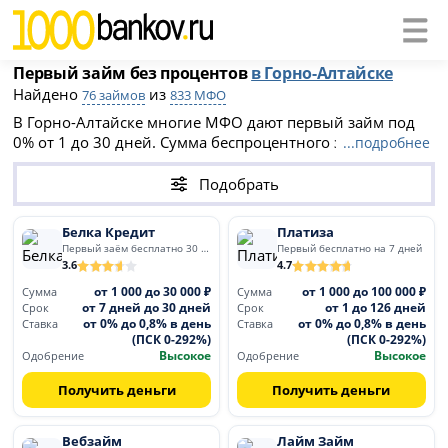
Первый займ без процентов
в Горно-Алтайске
Найдено
из
76 займов
833 МФО
В Горно-Алтайске многие МФО дают первый займ под
0% от 1 до 30 дней. Сумма беспроцентного займа от 100
...подробнее
до 30 000 рублей. После льготного периода ставки
составляют до 0.8% в день (ПСК до 292%). Оформите
Подобрать
микрозайм без переплат при первом обращении.
Белка Кредит
Платиза
Первый заём бесплатно 30 дней
Первый бесплатно на 7 дней
3.6
4.7
от 1 000 до 30 000 ₽
от 1 000 до 100 000 ₽
Сумма
Сумма
от 7 дней до 30 дней
от 1 до 126 дней
Срок
Срок
от 0% до 0,8% в день
от 0% до 0,8% в день
Ставка
Ставка
(ПСК 0-292%)
(ПСК 0-292%)
Высокое
Высокое
Одобрение
Одобрение
Получить деньги
Получить деньги
Вебзайм
Лайм Займ