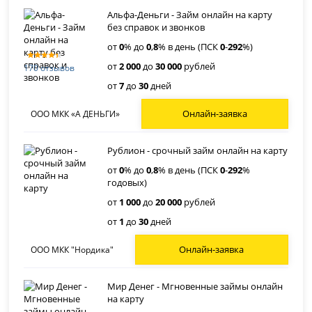
Альфа-Деньги - Займ онлайн на карту
без справок и звонков
от
0
% до
0
,
8
% в день (ПСК
0
-
292
%)
от
2 000
до
30 000
рублей
170 отзывов
от
7
до
30
дней
Онлайн-заявка
ООО МКК «А ДЕНЬГИ»
Рублион - срочный займ онлайн на карту
от
0
% до
0
,
8
% в день (ПСК
0
-
292
%
годовых)
от
1 000
до
20 000
рублей
от
1
до
30
дней
Онлайн-заявка
ООО МКК "Нордика"
Мир Денег - Мгновенные займы онлайн
на карту