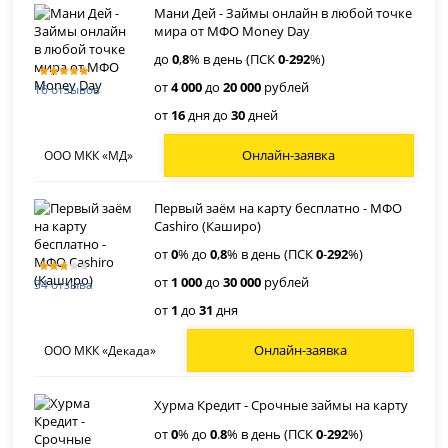
Мани Дей - Займы онлайн в любой точке
мира от МФО Money Day
до
0
,
8
% в день (ПСК
0
-
292
%)
от
4 000
до
20 000
рублей
16 отзывов
от
16
дня до
30
дней
Онлайн-заявка
ООО МКК «МД»
Первый заём на карту бесплатно - МФО
Cashiro (Каширо)
от
0
% до
0
,
8
% в день (ПСК
0
-
292
%)
от
1 000
до
30 000
рублей
34 отзыва
от
1
до
31
дня
Онлайн-заявка
ООО МКК «Декада»
Хурма Кредит - Срочные займы на карту
от
0
% до
0
.
8
% в день (ПСК
0
-
292
%)