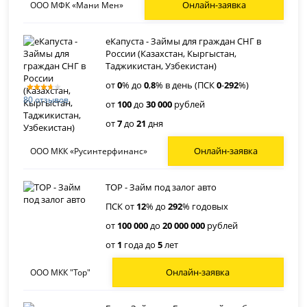
Онлайн-заявка
ООО МФК «Мани Мен»
еКапуста - Займы для граждан СНГ в
России (Казахстан, Кыргыстан,
Таджикистан, Узбекистан)
от
0
% до
0
,
8
% в день (ПСК
0
-
292
%)
80 отзывов
от
100
до
30 000
рублей
от
7
до
21
дня
Онлайн-заявка
ООО МКК «Русинтерфинанс»
ТОР - Займ под залог авто
ПСК от
12
% до
292
% годовых
от
100 000
до
20 000 000
рублей
от
1
года до
5
лет
Онлайн-заявка
ООО МКК "Тор"