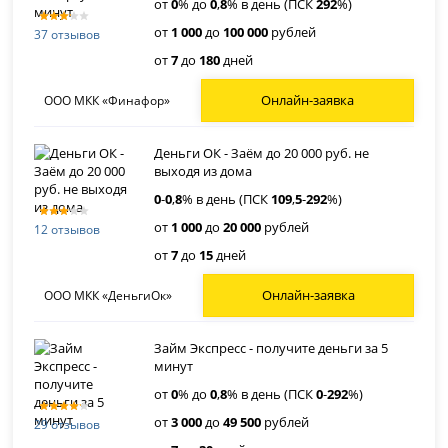
от
0
% до
0
,
8
% в день (ПСК
292
%)
от
1 000
до
100 000
рублей
37 отзывов
от
7
до
180
дней
Онлайн-заявка
ООО МКК «Финафор»
Деньги ОК - Заём до 20 000 руб. не
выходя из дома
0
-
0
,
8
% в день (ПСК
109
,
5
-
292
%)
от
1 000
до
20 000
рублей
12 отзывов
от
7
до
15
дней
Онлайн-заявка
ООО МКК «ДеньгиОк»
Займ Экспресс - получите деньги за 5
минут
от
0
% до
0
,
8
% в день (ПСК
0
-
292
%)
от
3 000
до
49 500
рублей
29 отзывов