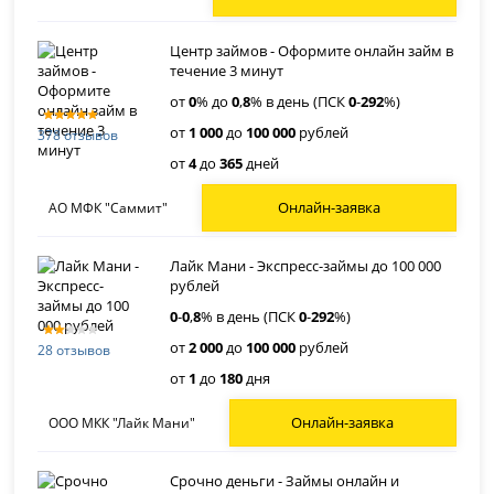
Центр займов - Оформите онлайн займ в
течение 3 минут
от
0
% до
0
,
8
% в день (ПСК
0
-
292
%)
от
1 000
до
100 000
рублей
378 отзывов
от
4
до
365
дней
Онлайн-заявка
АО МФК "Саммит"
Лайк Мани - Экспресс-займы до 100 000
рублей
0
-
0
,
8
% в день (ПСК
0
-
292
%)
от
2 000
до
100 000
рублей
28 отзывов
от
1
до
180
дня
Онлайн-заявка
ООО МКК "Лайк Мани"
Срочно деньги - Займы онлайн и