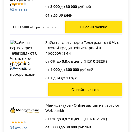
от
3 000
до
30 000
рублей
63 отзыва
от
7
до
30
дней
Онлайн-заявка
ООО МКК «Стратосфера»
Займ на карту через Телеграм - от 0 %, с
плохой кредитной историей и
просрочками
от
0
% до
0
.
8
% в день (ПСК
0
-
292
%)
2 отзыва
от
1 000
до
300 000
рублей
от
1
дня до
1
года
Онлайн-заявка
Манифактура - Online займы на карту от
Webbankir
от
0
% до
0
,
8
% в день (ПСК
0
-
292
%)
от
3 000
до
30 000
рублей
34 отзыва