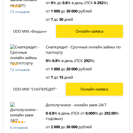
от
0
% до
0
,
8
% в день (ПСК
0
-
292
%)
от
1 000
до
30 000
рублей
12 отзывов
от
7
до
30
дней
Онлайн-заявка
ООО МКК «Вердон»
Снапкредит - Срочные онлайн займы по
паспорту
0
%-
0
,
8
% в день (ПСК
292
%)
от
1 000
до
20 000
рублей
12 отзывов
от
7
до
15
дней
Онлайн-заявка
ООО МКК "СНАПКРЕДИТ"
Дополучкино - онлайн заем 24/7
0
-
0
,
8
% в день (ПСК от
0
,
000
% до
292
,
00
%
годовых)
от
2 000
до
30 000
рублей
6 отзывов