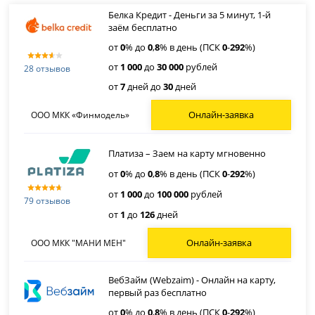
Белка Кредит - Деньги за 5 минут, 1-й
заём бесплатно
от
0
% до
0
,
8
% в день (ПСК
0
-
292
%)
от
1 000
до
30 000
рублей
28 отзывов
от
7
дней до
30
дней
Онлайн-заявка
ООО МКК «Финмодель»
Платиза – Заем на карту мгновенно
от
0
% до
0
,
8
% в день (ПСК
0
-
292
%)
от
1 000
до
100 000
рублей
79 отзывов
от
1
до
126
дней
Онлайн-заявка
ООО МКК "МАНИ МЕН"
ВебЗайм (Webzaim) - Онлайн на карту,
первый раз бесплатно
от
0
% до
0
,
8
% в день (ПСК
0
-
292
%)