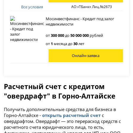
Все условия
АО «ТБанк» Лиц.№2673
Мосинвестфинанс - Кредит под залог
недвижимости
от
300 000
до
50 000 000
рублей
от
1
месяца до
30
лет
Онлайн-заявка
Расчетный счет с кредитом
"овердрафт" в Горно-Алтайске
Получить дополнительные средства для бизнеса в
Горно-Алтайске -
открыть расчетный счет
с
овердрафтом. Овердрафт — это перерасход средств с
расчетного счета юридического лица, то есть,
фактически, краткосрочный кредит для ИП или ООО