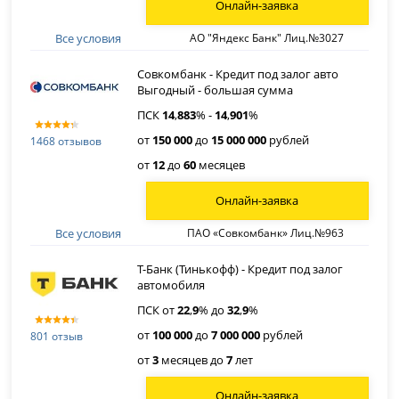
Онлайн-заявка
Все условия
АО "Яндекс Банк" Лиц.№3027
Совкомбанк - Кредит под залог авто
Выгодный - большая сумма
ПСК
14
,
883
% -
14
,
901
%
от
150 000
до
15 000 000
рублей
1468 отзывов
от
12
до
60
месяцев
Онлайн-заявка
Все условия
ПАО «Совкомбанк» Лиц.№963
Т-Банк (Тинькофф) - Кредит под залог
автомобиля
ПСК от
22
,
9
% до
32
,
9
%
от
100 000
до
7 000 000
рублей
801 отзыв
от
3
месяцев до
7
лет
Онлайн-заявка