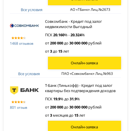
Все условия
АО «ТБанк» Лиц.№2673
Совкомбанк - Кредит под залог
недвижимости Выгодный
ПСК
20
,
160
% -
20
,
324
%
от
200 000
до
30 000 000
рублей
1468 отзывов
от
3
до
15
лет
Онлайн-заявка
Все условия
ПАО «Совкомбанк» Лиц.№963
Т-Банк (Тинькофф) - Кредит под залог
квартиры без подтверждения доходов
ПСК
19
,
9
% до
31
,
9
%
от
200 000
до
30 000 000
рублей
801 отзыв
от
3
месяцев до
15
лет
Онлайн-заявка