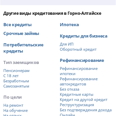
Другие виды кредитования в Горно-Алтайске
Все кредиты
Ипотека
Срочные займы
Кредиты для бизнеса
Потребительские
Для ИП
Оборотный кредит
кредиты
Рефинансирование
Тип заемщиков
Рефинансирование
Пенсионерам
ипотеки
С 18 лет
Рефинансирование
Безработным
автокредитов
Самозанятым
Без отказа
Кредитные карты
По цели
Кредит на другой кредит
Реструктуризация
На ремонт
Без подтверждения дохода
На обучение
Онлайн
На отпуск