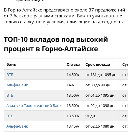
В Горно-Алтайске представлено около 37 предложений
от 7 банков с разными ставками. Важно учитывать не
только ставку, но и условия, влияющие на доходность.
ТОП-10 вкладов под высокий
процент в Горно-Алтайске
Банк
Ставка
Срок вклада
Сумм
ВТБ
14.50%
от 181 до 1095 дн.
от 50
Альфа-Банк
14%
от 30 до 90 дн.
от 1 
ВТБ
13.50%
от 61 до 1095 дн.
от 10
Азиатско-Тихоокеанский Банк
13.50%
от 92 до 1098 дн.
от 50
ВТБ
13.50%
91 дн.
от 10
Альфа-Банк
13.45%
от 62 до 1080 дн.
от 50