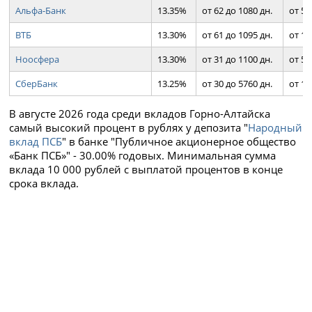
Альфа-Банк
13.35%
от 62 до 1080 дн.
от 50
ВТБ
13.30%
от 61 до 1095 дн.
от 10
Ноосфера
13.30%
от 31 до 1100 дн.
от 50
СберБанк
13.25%
от 30 до 5760 дн.
от 10
В августе 2026 года среди вкладов Горно-Алтайска
самый высокий процент в рублях у депозита "
Народный
вклад ПСБ
" в банке "Публичное акционерное общество
«Банк ПСБ»" - 30.00% годовых. Минимальная сумма
вклада 10 000 рублей с выплатой процентов в конце
срока вклада.