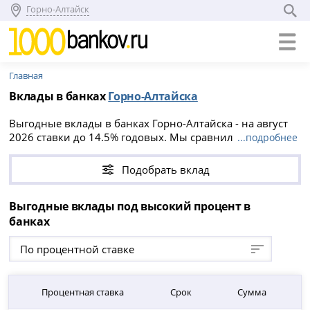
Горно-Алтайск
Главная
Вклады в банках
Горно-Алтайска
Выгодные вклады в банках Горно-Алтайска - на август
2026 ставки до 14.5% годовых. Мы сравнили условия
...подробнее
всех вкладов в Горно-Алтайске, вы можете положить
деньги на срок от 1 до 5760 дней, минимальная сумма
Подобрать вклад
вклада от 1 000 ₽.
Выгодные вклады под высокий процент в
банках
По процентной ставке
Процентная ставка
Срок
Сумма