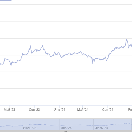
Май '23
Сен '23
Янв '24
Май '24
Сен '24
Ян
3
Июль '23
Янв '24
Июль '24