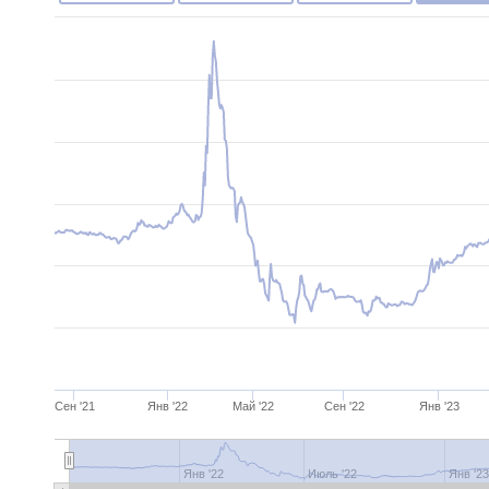
Сен '21
Янв '22
Май '22
Сен '22
Янв '23
Янв '22
Июль '22
Янв '2