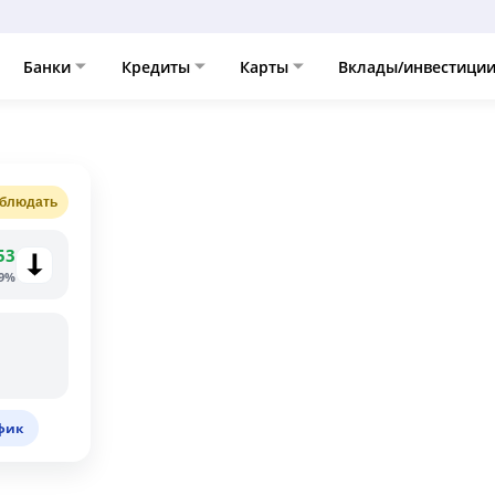
Банки
Кредиты
Карты
Вклады/инвестици
блюдать
53
79%
фик