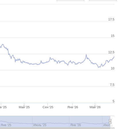
17.5
15
12.5
10
7.5
5
в '25
Май '25
Сен '25
Янв '26
Май '26
Янв '25
Июль '25
Янв '26
Июл…