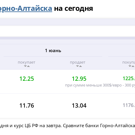
орно-Алтайска
на сегодня
1 юань
покупает
продает
покуп
12.25
12.95
1225
при сумме меньше 300$/евро - 300 
11.76
13.04
1176
дня и курс ЦБ РФ на завтра. Сравните банки Горно-Алтайск