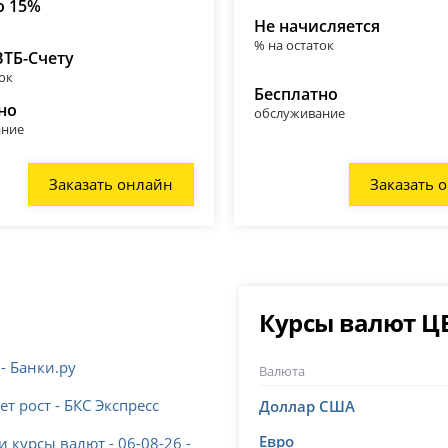
о 15%
Не начисляется
% на остаток
ВТБ-Счету
ок
Бесплатно
но
обслуживание
ание
Заказать онлайн
Заказать 
Курсы валют Ц
 - Банки.ру
Валюта
ет рост - БКС Экспресс
Доллар США
Евро
курсы валют - 06-08-26 -