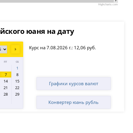
Highcharts.com
йского юаня на дату
Курс на 7.08.2026 г.: 12,06 руб.
Next
ПТ
СБ
1
7
8
14
15
Графики курсов валют
21
22
28
29
Конвертер юань рубль