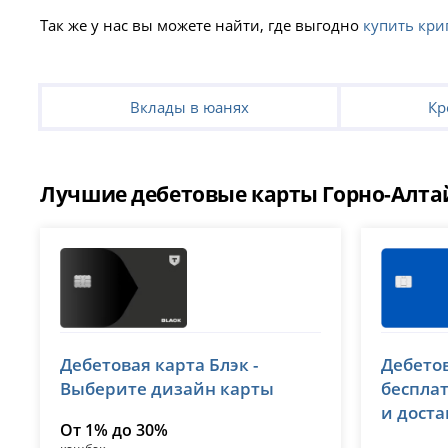
Так же у нас вы можете найти, где выгодно
купить кри
Вклады в юанях
Кр
Лучшие дебетовые карты Горно-Алта
Т-Банк (Тинькофф)
ВТБ
Дебетовая карта Блэк -
Дебетов
лицензия № 2673
лицензия 
Выберите дизайн карты
беспла
и дост
От 1% до 30%