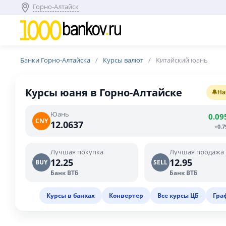
Горно-Алтайск
Банки Горно-Алтайска
Курсы валют
Китайский юань
Курсы юаня в Горно-Алтайске
🔔
На
Юань
0.09
CNY
12.0637
+0.
Лучшая покупка
Лучшая продажа
12.25
12.95
BUY
SELL
Банк ВТБ
Банк ВТБ
Курсы в банках
Конвертер
Все курсы ЦБ
Гра