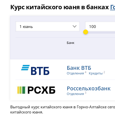
Курс китайского юаня в банках
Г
1 юань
Банк
Банк ВТБ
4
2
Отделения
Кредиты
Россельхозбанк
3
Отделения
Выгодный курс китайского юаня в Горно-Алтайске сего
китайского юаня.