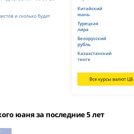
Китайский
юань
истов и сколько будет
Турецкая
лира
Белорусский
рубль
Казахстанский
тенге
Все курсы валют ЦБ
ого юаня за последние 5 лет
т