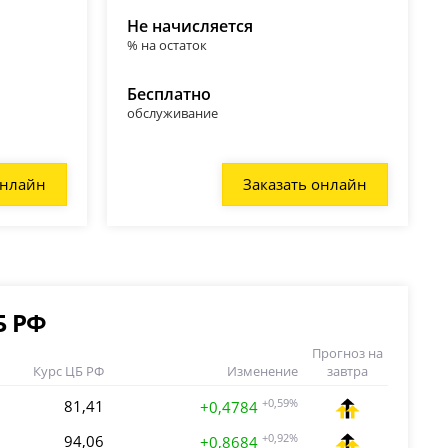
Не начисляется
% на остаток
Бесплатно
обслуживание
онлайн
Заказать онлайн
Б РФ
Прогноз на
Курс ЦБ РФ
Изменение
завтра
81,41
+0,59%
+0,4784
94,06
+0,92%
+0,8684