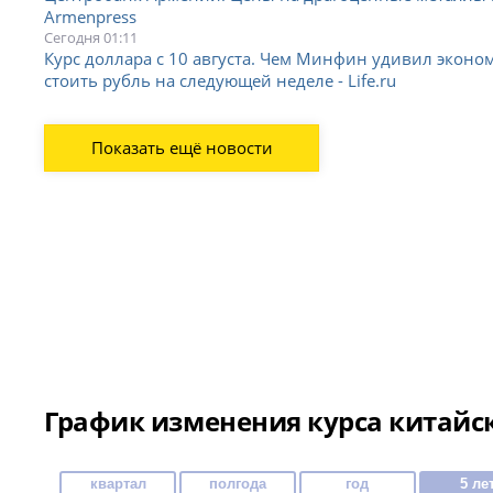
Armenpress
Сегодня 01:11
Курс доллара с 10 августа. Чем Минфин удивил эконом
стоить рубль на следующей неделе - Life.ru
Показать ещё новости
График изменения курса китайск
квартал
полгода
год
5 ле