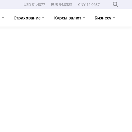
USD 81.4077
EUR 94.0585
CNY 12.0637
и
Страхование
Курсы валют
Бизнесу