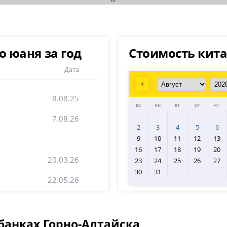
 юаня за год
Стоимость кита
Дата
Prev
8.08.25
ВС
ПН
ВТ
СР
ЧТ
7.08.26
2
3
4
5
6
9
10
11
12
13
16
17
18
19
20
20.03.26
23
24
25
26
27
30
31
22.05.26
банках Горно-Алтайска