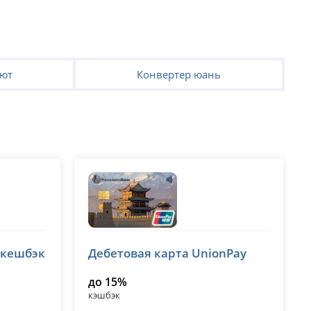
лют
Конвертер юань
Россельхозбанк (РСХБ)
 кешбэк
Дебетовая карта UnionPay
лицензия № 3349
до 15%
кэшбэк