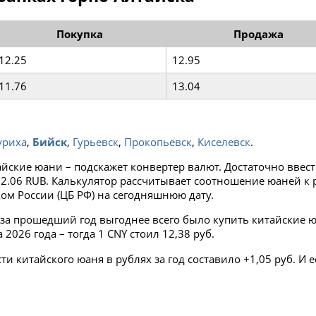
Покупка
Продажа
12.25
12.95
11.76
13.04
уриха
,
Бийск
,
Гурьевск
,
Прокопьевск
,
Киселевск
.
айские юани – подскажет конвертер валют. Достаточно ввес
= 12.06 RUB. Калькулятор рассчитывает соотношение юаней 
ом России (ЦБ РФ) на сегодняшнюю дату.
за прошедший год выгоднее всего было купить китайские юа
026 года – тогда 1 CNY стоил 12,38 руб.
 китайского юаня в рублях за год составило +1,05 руб. И е