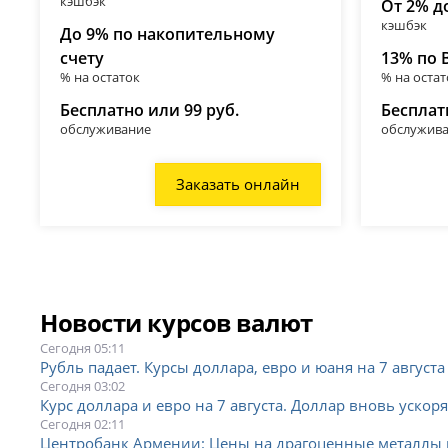
кэшбэк
От 2% д
кэшбэк
До 9% по накопительному
счету
13% по 
% на остаток
% на остат
Бесплатно или 99 руб.
Бесплат
обслуживание
обслужив
Заказать онлайн
Новости курсов валют
Сегодня 05:11
Рубль падает. Курсы доллара, евро и юаня на 7 августа
Сегодня 03:02
Курс доллара и евро на 7 августа. Доллар вновь ускоря
Сегодня 02:11
Центробанк Армении: Цены на драгоценные металлы и 