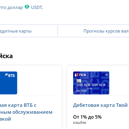
пто доллар
USDT
.
едитные карты
Прогнозы курсов ва
йска
Банк ПСБ
ая карта ВТБ с
Дебетовая карта Твой
№ 1000
лицензия № 3251
тным обслуживанием
От 1% до 5%
авкой
кэшбэк