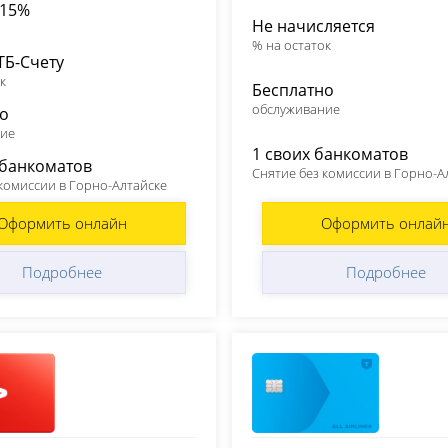
 15%
Не начисляется
% на остаток
ТБ-Счету
к
Бесплатно
обслуживание
но
ние
1 своих банкоматов
 банкоматов
Снятие без комиссии в Горно-А
 комиссии в Горно-Алтайске
Оформить онлайн
Оформить онлай
Подробнее
Подробнее
Банк
Т-Банк (Тинькофф)