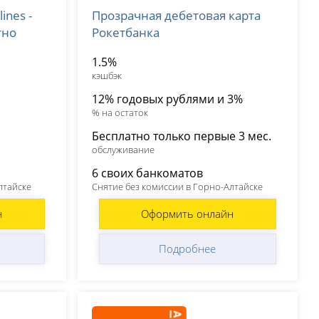
ines -
Прозрачная дебетовая карта
лицензия № 963
тно
Рокетбанка
1.5%
кэшбэк
12% годовых рублями и 3%
% на остаток
Бесплатно только первые 3 мес.
обслуживание
6 своих банкоматов
лтайске
Снятие без комиссии в Горно-Алтайске
н
Оформить онлайн
Подробнее