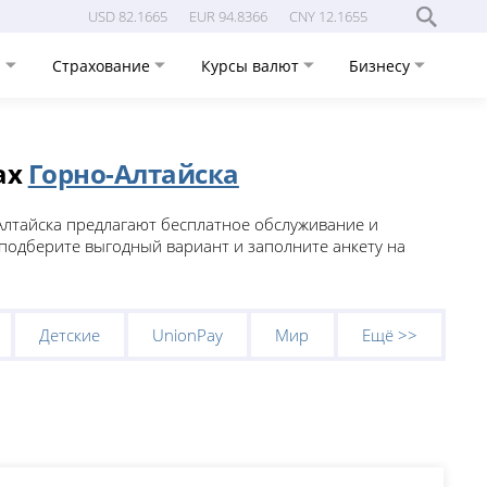
USD 82.1665
EUR 94.8366
CNY 12.1655
и
Страхование
Курсы валют
Бизнесу
ах
Горно-Алтайска
Алтайска предлагают бесплатное обслуживание и
, подберите выгодный вариант и заполните анкету на
Детские
UnionPay
Мир
Ещё >>