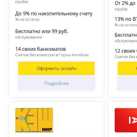
кэшбэк
От 2% до
кэшбэк
До 9% по накопительному счету
13% по В
% на остаток
% на остато
Бесплатно или 99 руб.
Бесплат
обслуживание
обслужива
14 своих банкоматов
12 своих
Снятие без комиссии в Горно-Алтайске
Снятие без
Оформить онлайн
Подробнее
Т-Банк (Тинькофф)
Альфа-