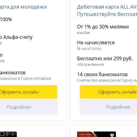
арта для молодежи
Дебетовая карта ALL Airl
 1326
лицензия № 2673
Путешествуйте беспла
 100%
От 1% до 30% милями
кэшбэк
о Альфа-счету
Не начисляется
к
% на остаток
но
Бесплатно или 299 руб.
ние
обслуживание
банкоматов
14 своих банкоматов
 комиссии в Горно-Алтайске
Снятие без комиссии в Горно-А
Оформить онлайн
Оформить онлай
Подробнее
Подробнее