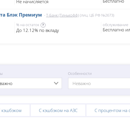
Бесплатно
Не начисляется
та Блэк Премиум
-
Т-Банк (Тинькофф)
(лиц. ЦБ РФ №2673)
% на остаток
обслуживание
?
Бесплатно ил
До 12.12% по вкладу
сы
Особенности
важно
Неважно
С кэшбэком
С кэшбэком на АЗС
С процентом на 