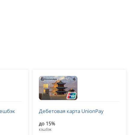
Россельхозбанк (РСХБ)
кешбэк
Дебетовая карта UnionPay
лицензия № 3349
до 15%
кэшбэк