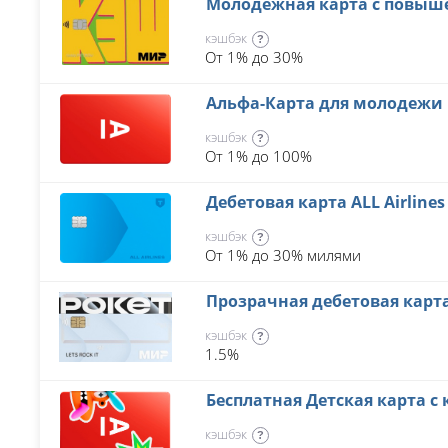
Молодежная карта с повы
кэшбэк
?
От 1% до 30%
Альфа-Карта для молодежи
кэшбэк
?
От 1% до 100%
Дебетовая карта ALL Airline
кэшбэк
?
От 1% до 30% милями
Прозрачная дебетовая карт
кэшбэк
?
1.5%
Бесплатная Детская карта 
кэшбэк
?