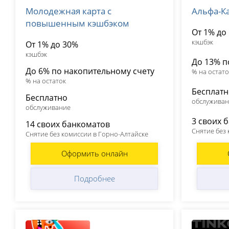
Молодежная карта с
Альфа-К
лицензия № 2673
лицензия №
повышенным кэшбэком
От 1% до
кэшбэк
От 1% до 30%
кэшбэк
До 13% п
До 6% по накопительному счету
% на остато
% на остаток
Бесплат
Бесплатно
обслужива
обслуживание
3 своих 
14 своих банкоматов
Снятие без
Снятие без комиссии в Горно-Алтайске
Оформить онлайн
Подробнее