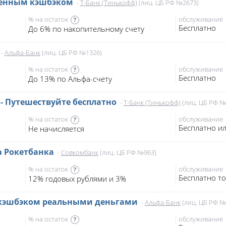
шенным кэшбэком
-
Т-Банк (Тинькофф)
(лиц. ЦБ РФ №2673)
% на остаток
обслуживание
?
Бесплатно
До 6% по накопительному счету
-
Альфа-Банк
(лиц. ЦБ РФ №1326)
% на остаток
обслуживание
?
Бесплатно
До 13% по Альфа-счету
s - Путешествуйте бесплатно
-
Т-Банк (Тинькофф)
(лиц. ЦБ РФ №
% на остаток
обслуживание
?
Бесплатно ил
Не начисляется
а Рокетбанка
-
Совкомбанк
(лиц. ЦБ РФ №963)
% на остаток
обслуживание
?
Бесплатно то
12% годовых рублями и 3%
с кэшбэком реальными деньгами
-
Альфа-Банк
(лиц. ЦБ РФ №
% на остаток
обслуживание
?