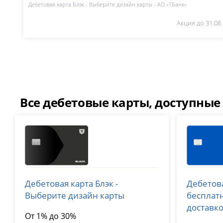
Дебетовая карта Блэк - Выберите дизайн карты - АО «ТБанк»
Акция до 31.08
Все дебетовые карты, доступные
Т-Банк (Тинькофф)
ВТБ
Дебетовая карта Блэк -
Дебетова
лицензия № 2673
лицензия №
Выберите дизайн карты
бесплат
доставк
От 1% до 30%