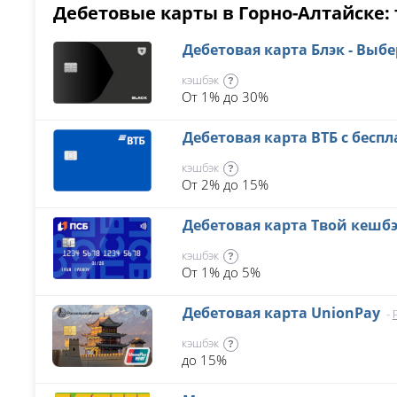
Дебетовые карты в Горно-Алтайске: 
Дебетовая карта Блэк - Выб
кэшбэк
?
От 1% до 30%
Дебетовая карта ВТБ с бес
кэшбэк
?
От 2% до 15%
Дебетовая карта Твой кешб
кэшбэк
?
От 1% до 5%
Дебетовая карта UnionPay
-
кэшбэк
?
до 15%