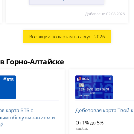
Добавлено 02.08.2026
Все акции по картам на август 2026
 в Горно-Алтайске
Банк ПСБ
я карта ВТБ с
Дебетовая карта Твой 
 1000
лицензия № 3251
ным обслуживанием и
От 1% до 5%
ой
кэшбэк