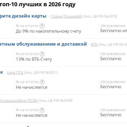
топ-10 лучших в 2026 году
ерите дизайн карты
-
Т-Банк (Тинькофф)
(лиц. ЦБ РФ №2673)
% на остаток
обслуживание
?
Бесплатно ил
До 9% по накопительному счету
платным обслуживанием и доставкой
-
ВТБ
(лиц. ЦБ РФ №10
% на остаток
обслуживание
?
Бесплатно
13% по ВТБ-Счету
эк
-
Банк ПСБ
(лиц. ЦБ РФ №3251)
% на остаток
обслуживание
?
Бесплатно
Не начисляется
Россельхозбанк (РСХБ)
(лиц. ЦБ РФ №3349)
% на остаток
обслуживание
?
Бесплатно
Не начисляется