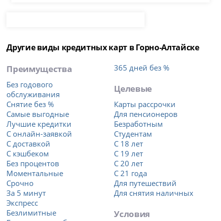
Другие виды кредитных карт в Горно-Алтайске
Преимущества
365 дней без %
Без годового
Целевые
обслуживания
Снятие без %
Карты рассрочки
Самые выгодные
Для пенсионеров
Лучшие кредитки
Безработным
С онлайн-заявкой
Студентам
С доставкой
С 18 лет
С кэшбеком
С 19 лет
Без процентов
С 20 лет
Моментальные
С 21 года
Срочно
Для путешествий
За 5 минут
Для снятия наличных
Экспресс
Безлимитные
Условия