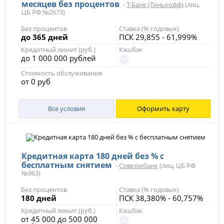
месяцев без процентов
-
Т-Банк (Тинькофф)
(лиц.
ЦБ РФ №2673)
Без процентов
Ставка (% годовых)
до 365 дней
ПСК 29,855 - 61,999%
Кредитный лимит (руб.)
Кэшбэк
до 1 000 000 рублей
Стоимость обслуживания
от 0 руб
Все условия
Оформить карту
Кредитная карта 180 дней без % с
бесплатным снятием
-
Совкомбанк
(лиц. ЦБ РФ
№963)
Без процентов
Ставка (% годовых)
180 дней
ПСК 38,380% - 60,757%
Кредитный лимит (руб.)
Кэшбэк
от 45 000 до 500 000