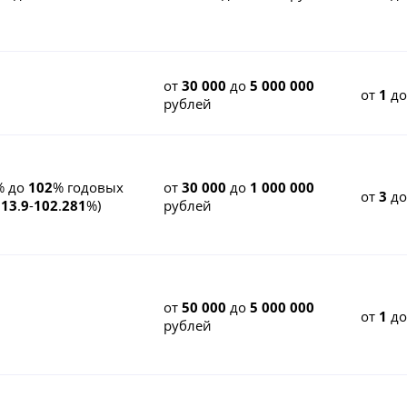
от
30 000
до
5 000 000
от
1
д
рублей
% до
102
% годовых
от
30 000
до
1 000 000
от
3
д
К
13
.
9
-
102
.
281
%)
рублей
от
50 000
до
5 000 000
от
1
д
рублей