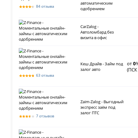
автоматическим
84 отзыва
одобрением
CarZalog -
Автоломбард без
визита в офис
от
0
Кеш Драйв - Займ под
залог авто
(ПС
63 отзыва
Zaim-Zalog - Выгодный
экспресс заём под
залог ПТС
7 отзывов