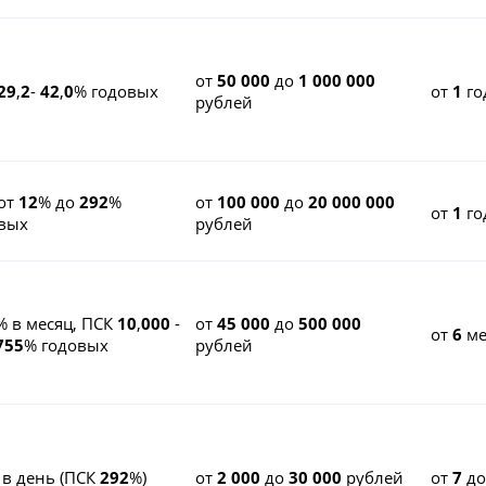
от
50 000
до
1 000 000
29
,
2
-
42
,
0
% годовых
от
1
го
рублей
от
12
% до
292
%
от
100 000
до
20 000 000
от
1
го
вых
рублей
% в месяц, ПСК
10
,
000
-
от
45 000
до
500 000
от
6
ме
755
% годовых
рублей
 в день (ПСК
292
%)
от
2 000
до
30 000
рублей
от
7
д