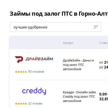
Займы под залог ПТС в Горно-Алт
лучшее одобрение
Кредит
Ставк
ДрайвЗайм - Деньги
от
2
под залог ПТС
от
2
автомобиля
95 отзывов
Кредди - Онлайн займ
0
,
09
-
Creddy под залог ПТС
32
,
8
автомобиля
22 отзыва