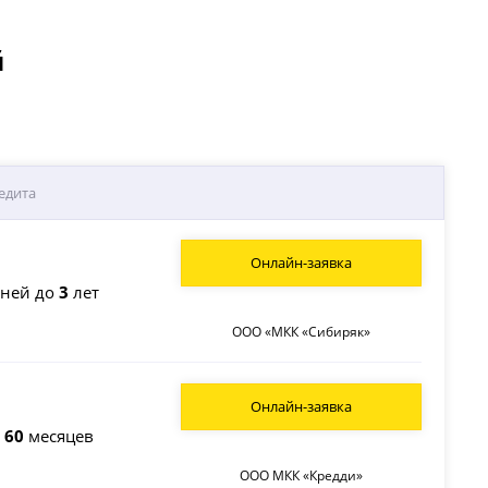
й
едита
Онлайн-заявка
ней до
3
лет
ООО «МКК «Сибиряк»
Онлайн-заявка
о
60
месяцев
ООО МКК «Кредди»