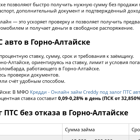
ске позволяют быстро получить нужную сумму без продажи 
паспорт, дополнительный документ и подтверждённый дохо
лайн — это ускоряет проверку и позволяет получить предв
томобилем и получает деньги в свободное распоряжение.
 авто в Горно-Алтайске
роцентную ставку, сумму, срок и требования к заёмщику.
о-Алтайске, ориентируясь на ставку, лимит и условия пог
толомбарда, работающего в Горно-Алтайске.
сь проверки документов.
или счёт удобным способом.
айске: В МФО
Кредди - Онлайн займ Creddy под залог ПТС а
оцентная ставка составит
0,09-0,28% в день (ПСК от 32,850
 ПТС без отказа в Горно-Алтайске
Сумма займа
Сро