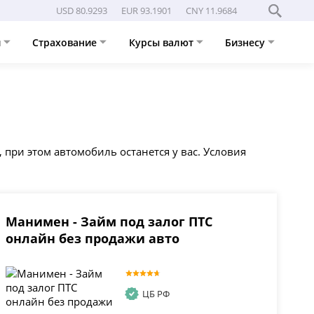
USD 80.9293
EUR 93.1901
CNY 11.9684
и
Страхование
Курсы валют
Бизнесу
, при этом автомобиль останется у вас. Условия
Манимен - Займ под залог ПТС
онлайн без продажи авто
ЦБ РФ