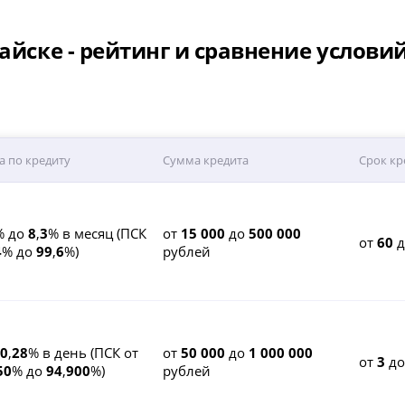
айске - рейтинг и сравнение услови
а по кредиту
Сумма кредита
Срок кр
% до
8
,
3
% в месяц (ПСК
от
15 000
до
500 000
от
60
д
4
% до
99
,
6
%)
рублей
0
,
28
% в день (ПСК от
от
50 000
до
1 000 000
от
3
д
50
% до
94
,
900
%)
рублей