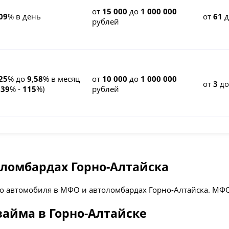
от
15 000
до
1 000 000
09
% в день
от
61
д
рублей
25
% до
9
,
58
% в месяц
от
10 000
до
1 000 000
от
3
д
К
39
% -
115
%)
рублей
толомбардах Горно-Алтайска
го автомобиля в МФО и автоломбардах Горно-Алтайска. МФ
займа в Горно-Алтайске