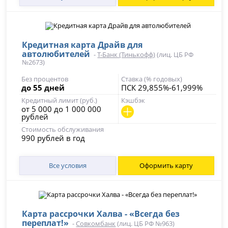
Кредитная карта Драйв для
автолюбителей
-
Т-Банк (Тинькофф)
(лиц. ЦБ РФ
№2673)
Без процентов
Ставка (% годовых)
до 55 дней
ПСК 29,855%-61,999%
Кредитный лимит (руб.)
Кэшбэк
от 5 000 до 1 000 000
рублей
Стоимость обслуживания
990 рублей в год
Все условия
Оформить карту
Карта рассрочки Халва - «Всегда без
переплат!»
-
Совкомбанк
(лиц. ЦБ РФ №963)