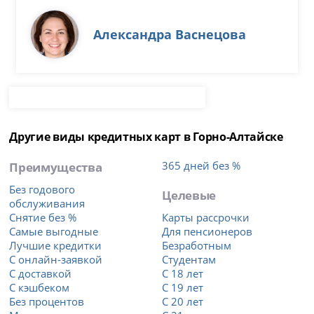
Александра Васнецова
Другие виды кредитных карт в Горно-Алтайске
Преимущества
365 дней без %
Без годового
Целевые
обслуживания
Снятие без %
Карты рассрочки
Самые выгодные
Для пенсионеров
Лучшие кредитки
Безработным
С онлайн-заявкой
Студентам
С доставкой
С 18 лет
С кэшбеком
С 19 лет
Без процентов
С 20 лет