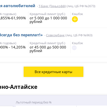
ля автолюбителей
-
Т-Банк (Тинькофф)
(лиц. ЦБ РФ №2673)
(% годовых)
Кредитный лимит (руб.)
Кэшбэк
,855%-61,999%
от 5 000 до 1 000 000
рублей
Всегда без переплат!»
-
Совкомбанк
(лиц. ЦБ РФ №963)
(% годовых)
Кредитный лимит (руб.)
Кэшбэк
000% - 14,205%
от 45 000 до 500 000
рублей
Все кредитные карты
рно-Алтайске
Льготный период без %