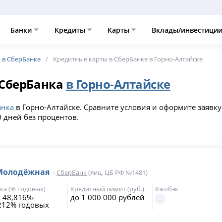
Банки
Кредиты
Карты
Вклады/инвестици
 в СберБанке
Кредитные карты в СберБанке в Горно-Алтайске
 СберБанка
в Горно-Алтайске
анка
в Горно-Алтайске. Сравните условия и оформите заявку
 дней без процентов.
 Молодёжная
-
СберБанк
(лиц. ЦБ РФ №1481)
ка (% годовых)
Кредитный лимит (руб.)
Кэшбэк
 48,816%-
до 1 000 000 рублей
212% годовых