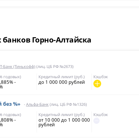
 банков Горно-Алтайска
Т-Банк (Тинькофф)
(лиц. ЦБ РФ №2673)
(% годовых)
Кредитный лимит (руб.)
Кэшбэк
,885% -
до 1 000 000 рублей
9%
й без %»
-
Альфа-Банк
(лиц. ЦБ РФ №1326)
(% годовых)
Кредитный лимит (руб.)
Кэшбэк
,808% -
от 10 000 до 1 000 000
5%
рублей