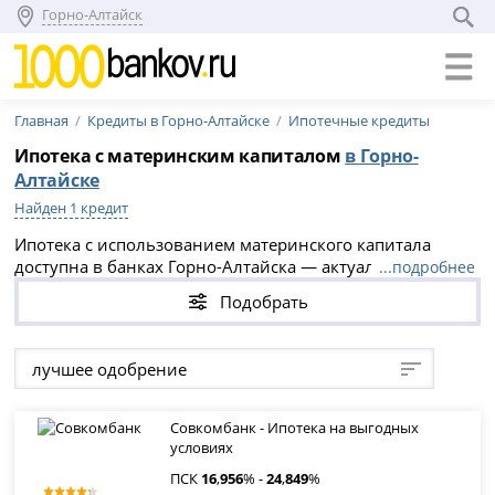
Горно-Алтайск
Главная
Кредиты в Горно-Алтайске
Ипотечные кредиты
Ипотека с материнским капиталом
в Горно-
Алтайске
Найден 1 кредит
Ипотека с использованием материнского капитала
доступна в банках Горно-Алтайска — актуальные
...подробнее
программы на 2026 год предлагают ставки от 16.956%
Подобрать
годовых и срок кредитования до 30 лет.
лучшее одобрение
Совкомбанк - Ипотека на выгодных
условиях
ПСК
16
,
956
% -
24
,
849
%