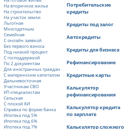
Потребительские
На вторичное жилье
кредиты
На строительство
На участок земли
Льготная
Кредиты под залог
Многодетным
Семейная
Автокредиты
С онлайн заявкой
Без первого взноса
Кредиты для бизнеса
Под низкий процент
С господдержкой
Рефинансирование
По 2 документам
Для иностранных граждан
Кредитные карты
С материнским капиталом
Дальневосточная
Участникам СВО
Калькулятор
ИТ-специалистам
рефинансирования
Сельская
С плохой КИ
Калькулятор кредита
Справка по форме банка
по зарплате
Ипотека под 5%
Ипотека под 6%
Калькулятор сложного
Ипотека под 7%