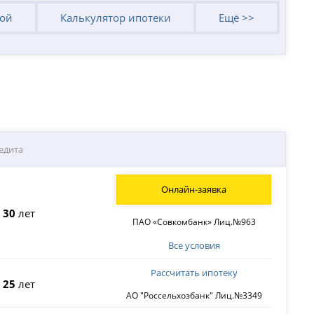
кой
Калькулятор ипотеки
Ещё >>
едита
Онлайн-заявка
о
30
лет
ПАО «Совкомбанк» Лиц.№963
Все условия
Рассчитать ипотеку
о
25
лет
АО "Россельхозбанк" Лиц.№3349