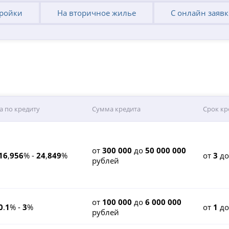
тройки
На вторичное жилье
С онлайн заяв
а по кредиту
Сумма кредита
Срок кр
от
300 000
до
50 000 000
16
,
956
% -
24
,
849
%
от
3
д
рублей
от
100 000
до
6 000 000
0
.
1
% -
3
%
от
1
д
рублей